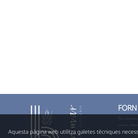
FORN
Forn, brioixeria
xurreria, càteri
Aquesta pàgina web utilitza galetes tècniques neces