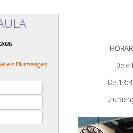
AULA
 2026
HORAR
ble els Diumenges.
De di
De 13:3
Diumeng