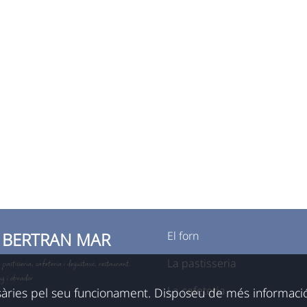
 BERTRAN MAR
El forn
, pastisseria, cafeteria i degustació, restaurant,
La pastisseria
ng i obrador
La cafeteria
sàries pel seu funcionament. Disposeu de més informaci