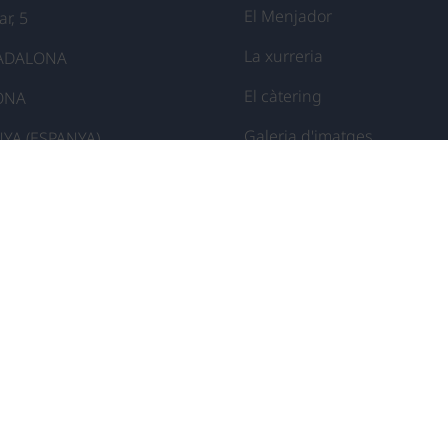
El Menjador
r, 5
La xurreria
BADALONA
El càtering
ONA
Galeria d'imatges
YA (ESPANYA)
Santoral
<
Botiga online
sperem!
Facebook
Instagram