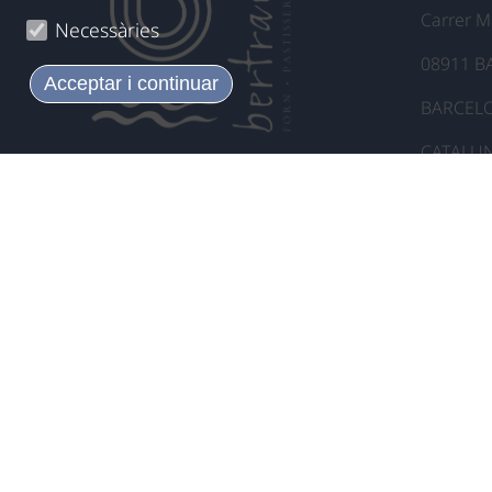
Carrer Ma
Necessàries
08911 
Acceptar i continuar
BARCEL
CATALUN
933 846 052
info@fornbertran.cat
Us hi e
HORARI:
De dilluns a dissabte
de 7:30 a 21:00
Diumenges i festius
de 8:00 a 14:30